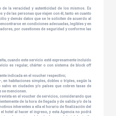
o de la veracidad y autenticidad de los mismos. Es
 y de las personas que viajen con él, tanto en cuanto
lio y demás datos que se le soliciten de acuerdo al
 encontrarse en condiciones adecuadas, legibles y en
eradores, por cuestiones de seguridad y conforme las
uelta, cuando este servicio esté expresamente incluido
rvicio es regular, chárter o con sistema de block off
nte indicada en el voucher respectivo;
 en habitaciones simples, dobles o triples, según la
/o salvo en ciudades y/o países que cobren tasas de
ue se mencionen.
prevista en el voucher de servicios, considerando que
ientemente de la hora de llegada y de salida y/o de la
otivos inherentes a ella el horario de finalización del
el hotel al hacer el ingreso, y esta Agencia no podrá