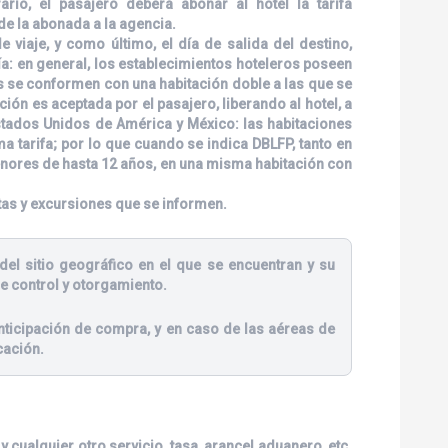
ario, el pasajero deberá abonar al hotel la tarifa
de la abonada a la agencia.
viaje, y como último, el día de salida del destino,
ía: en general, los establecimientos hoteleros poseen
es se conformen con una habitación doble a las que se
ión es aceptada por el pasajero, liberando al hotel, a
stados Unidos de América y México: las habitaciones
tarifa; por lo que cuando se indica DBLFP, tanto en
enores de hasta 12 años, en una misma habitación con
tas y excursiones que se informen.
del sitio geográfico en el que se encuentran y su
e control y otorgamiento.
ticipación de compra, y en caso de las aéreas de
cación.
 cualquier otro servicio, tasa, arancel aduanero, etc.