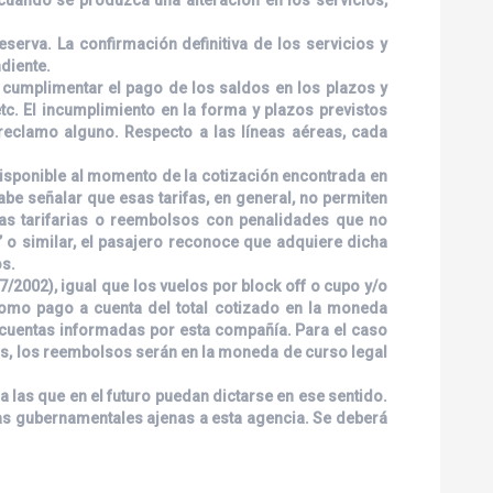
serva. La confirmación definitiva de los servicios y
diente.
á cumplimentar el pago de los saldos en los plazos y
etc. El incumplimiento en la forma y plazos previstos
 reclamo alguno. Respecto a las líneas aéreas, cada
 disponible al momento de la cotización encontrada en
abe señalar que esas tarifas, en general, no permiten
ias tarifarias o reembolsos con penalidades que no
 o similar, el pasajero reconoce que adquiere dicha
os.
/2002), igual que los vuelos por block off o cupo y/o
 como pago a cuenta del total cotizado en la moneda
as cuentas informadas por esta compañía. Para el caso
ios, los reembolsos serán en la moneda de curso legal
 las que en el futuro puedan dictarse en ese sentido.
das gubernamentales ajenas a esta agencia. Se deberá