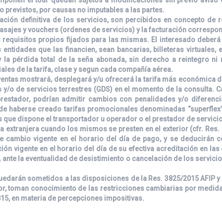
 previstos, por causas no imputables a las partes.
ión definitiva de los servicios, son percibidos en concepto de re
asajes y vouchers (ordenes de servicios) y la facturación correspon
s requisitos propios fijados para las mismas. El interesado deber
entidades que las financien, sean bancarias, billeteras virtuales, 
 la pérdida total de la seña abonada, sin derecho a reintegro ni
ales de la tarifa, clase y segun cada compañía aérea.
de ventas mostrará, desplegará y/u ofrecerá la tarifa más económica
 y/o de servicios terrestres (GDS) en el momento de la consulta. C
 prestador, podrían admitir cambios con penalidades y/o diferenc
 de haberse creado tarifas promocionales denominadas “superflex”
s que dispone el transportador u operador o el prestador de servici
 extranjera cuando los mismos se presten en el exterior (cfr. Res. 7
de cambio vigente en el horario del día de pago, y se deducirán
ación vigente en el horario del día de su efectiva acreditación en l
 ante la eventualidad de desistimiento o cancelación de los servic
uedarán sometidos a las disposiciones de la Res. 3825/2015 AFIP y a
ior, toman conocimiento de las restricciones cambiarias por medi
815, en materia de percepciones impositivas.