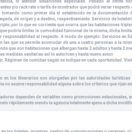
ancia, ni atender situaciones especiales. Pasado el límite hor
ntes y/o rack rate o tarifa de mostrador que podrá variar respecto 
 tomando como primer día el establecido en la documentación de 
egada, de origen y a destino, respectivamente. Servicios de hoteler
riple; por lo que es corriente que ocurra que las habitaciones tripl
ue podría limitar la comodidad funcional de la misma, dicha limitac
r responsabilidad al respecto. A modo de ejemplo: Servicios en E
 las que se permite acomodar de una a cuatro personas a la misma 
de que son habitaciones que albergan hasta 2 adultos y hasta 2 m
las medidas sanitarias así lo autoricen y hasta nuevo aviso.
tir. Régimen de comidas según se indique en cada oportunidad. Visi
n en los itinerarios son otorgadas por las autoridades turísticas 
ia no asume responsabilidad alguna sobre los criterios que rijan es
stadores dependen de variables como promociones estacionales, an
osto rápidamente siendo la agencia totalmente ajena a dicha modifi
 en los hoteles, propinas, gastos de comunicaciones o reservas, o/ y