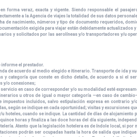
en forma veraz, exacta y vigente. Siendo responsable el pasajer
ctamente a la Agencia de viajes la totalidad de sus datos personales
ha de nacimiento, números y tipo de documento requeridos, domici
 documentación exigida para viajar están debidamente actualizados y
rios y solicitados por las aerolíneas y/o transportadores y/u op
e informe el prestador.
inda de acuerdo al medio elegido e itinerario. Transporte de ida y v
icas y categoría que conste en dicho detalle, de acuerdo a si el se
as y/o conexiones;
l servicio en caso de corresponder y/o su modalidad esté expresame
inerarios u otros de igual o mayor categoría —en caso de cambio—,
 impuestos incluidos, salvo estipulación expresa en contrario y
as, según se indique en cada oportunidad; visitas y excursiones q
/u hoteles, cuando se indique. La cantidad de días de alojamiento 
uince horas y finaliza a las doce horas del día siguiente, independ
lería. Atento que la legislación hotelera es de índole local, si por m
itaciones podrán ser ocupadas hasta la hora de salida que indique 