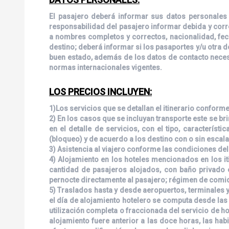
El pasajero deberá informar sus datos personales 
responsabilidad del pasajero informar debida y corre
a nombres completos y correctos, nacionalidad, fec
destino; deberá informar si los pasaportes y/u otra
buen estado, además de los datos de contacto necesa
normas internacionales vigentes.
LOS PRECIOS INCLUYEN:
1)Los servicios que se detallan el itinerario conform
2) En los casos que se incluyan transporte este se br
en el detalle de servicios, con el tipo, característ
(bloqueo) y de acuerdo a los destino con o sin escal
3) Asistencia al viajero conforme las condiciones de
4) Alojamiento en los hoteles mencionados en los it
cantidad de pasajeros alojados, con baño privado e
pernocte directamente al pasajero; régimen de comid
5) Traslados hasta y desde aeropuertos, terminales y
el día de alojamiento hotelero se computa desde las q
utilización completa o fraccionada del servicio de hote
alojamiento fuere anterior a las doce horas, las hab