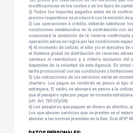
modificaciones en los costos o en los tipos de cambio
2) Todos los importes pagados antes de la confirmac
precios respectivos se producirá con la emisión de p
3) Las operaciones a crédito, deberán satisfacer lo
condiciones establecidos en la contratación con las 
ocasionará la anulación de la reserva confirmada y
operación aérea se regirá por las condiciones especi
4) Al momento de cotizar, el sitio y/o el ejecutivo 
el Sistema global de distribución de reservas aéreas
cambios ni reembolsos y, a criterio exclusivo del
dependen de la voluntad de esta Agencia. En virtud
tarifa promocional con las condiciones y limitacione
5) Las cotizaciones de los servicios serán en moneda
charters. Los pagos se recibirán en pesos al tipo 
extranjera. El saldo, se abonará en pesos a la cotiz
que el pasajero opte por pagar en moneda extranjera,
(cfr. Art. 765 CCyCN).
6) Los pasajeros que paguen en dinero en efectivo, q
Los que abonen servicios que se presten en el exter
atender a las normas previstas en la Res. Gral AFIP 4
DATOS PERSONALES: