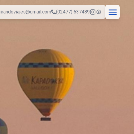
girandoviajes@gmail.com
(02477) 637489