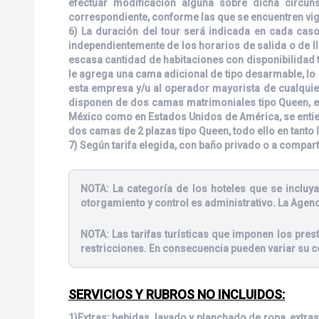
efectuar modificación alguna sobre dicha circunst
correspondiente, conforme las que se encuentren vige
6) La duración del tour será indicada en cada caso
independientemente de los horarios de salida o de ll
escasa cantidad de habitaciones con disponibilidad t
le agrega una cama adicional de tipo desarmable, lo q
esta empresa y/u al operador mayorista de cualquie
disponen de dos camas matrimoniales tipo Queen, en
México como en Estados Unidos de América, se entien
dos camas de 2 plazas tipo Queen, todo ello en tanto 
7) Según tarifa elegida, con baño privado o a compar
NOTA:
La categoría de los hoteles que se incluya
otorgamiento y control es administrativo. La Agenc
NOTA:
Las tarifas turísticas que imponen los pre
restricciones. En consecuencia pueden variar su c
SERVICIOS Y RUBROS NO INCLUIDOS:
1)Extras; bebidas, lavado y planchado de ropa, extras